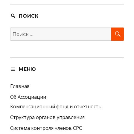
ПОИСК
SEA
Search
for:
МЕНЮ
Главная
Об Ассоциации
Компенсационный фонд и отчетность
Структура органов управления
Система контроля членов СРО