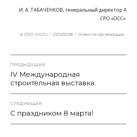
И. А. ТАБАЧЕНКОВ, генеральный директор А
СРО «ОСС».
Author
Posted
Categories
А СРО «ОСС»
21/02/2018
Новости организации
on
Навигация
ПРЕДЫДУЩАЯ
по
IV Международная
Предыдущая
запись:
строительная выставка.
записям
СЛЕДУЮЩАЯ
С праздником 8 марта!
Следующая
запись: