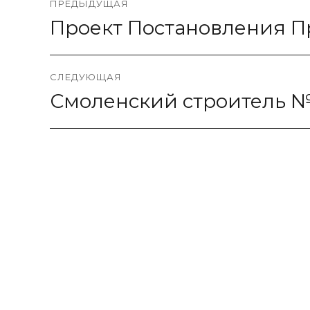
ПРЕДЫДУЩАЯ
по
Проект Постановления П
Предыдущая
запись:
записям
СЛЕДУЮЩАЯ
Смоленский строитель № 2
Следующая
запись: