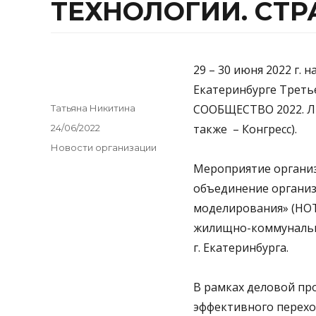
ТЕХНОЛОГИИ. СТРА
29 – 30 июня 2022 г.
Екатеринбурге Треть
Author
СООБЩЕСТВО 2022. Л
Татьяна Никитина
Posted
также – Конгресс).
24/06/2022
on
Categories
Новости организации
Мероприятие органи
объединение организ
моделирования» (НОТ
жилищно-коммунальн
г. Екатеринбурга.
В рамках деловой пр
эффективного перехо